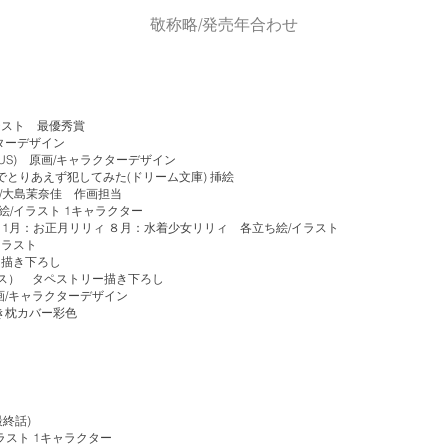
​敬称略/発売年合わせ
テスト 最優秀賞
ャラクターデザイン
US
) 原画/キャラクターデザイン
でとりあえず犯してみた(ドリーム文庫) 挿絵
/
大島茉奈佳
作画担当
絵/イラスト 1キャラクター
) 1月：お正月リリィ ８月：水着少女リリィ 各立ち絵/イラスト
２点イラスト
ー描き下ろし
クス） タペストリー描き下ろし
原画/キャラクターデザイン
用抱き枕カバー彩色
最終話)
/イラスト 1キャラクター