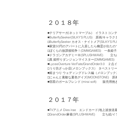
２０１８年
■テリアサーガ(ネットマーブル) イラストコン
■ButterflySeeker(SILKY'S PLUS) 原画/キ
□ButterflySeeker カオス・ナイトメア(SILKY'S PL
■家賃50円のアパートに入居したら幽霊が出たの
□
ぼくらの放課後戦争！(DMMGAMES)
一条姫子
■ドラゴンアカデミーⅢ(SPLUSHWAVE) 立ち
□真 姫狩りダンジョンマイスター(DMMGAMES
■LyceeOverture Ver.Fate/GrandOrder3.0 
□うり坊ざっか店(メロンブックス) タペストリ
■姫まつり ウェディングドレス編（メロンブッ
□にゃんと素敵な夏色デイズ(MOONSTONE) 
■宿星のガールフレンド (mirai soft) 販売
２０１７年
■TVアニメ
Dies irae エンドカード(地上波放送
​□
GrandOrder麻雀(SPLUSHWAVE) 立ち絵