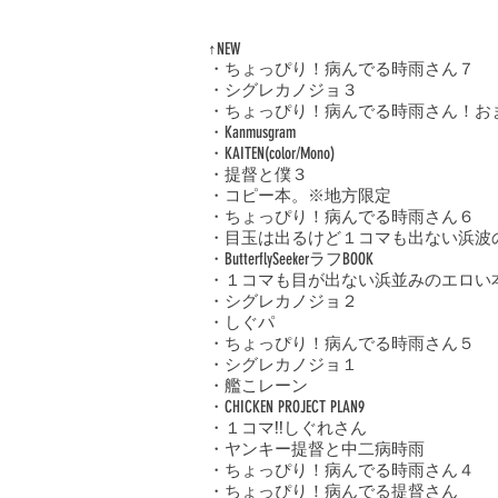
↑NEW
・ちょっぴり！病んでる時雨さん７
・シグレカノジョ３
・ちょっぴり！病んでる時雨さん！お
・Kanmusgram
​・KAITEN(color/Mono)
・提督と僕３
・コピー本。※地方限定
・ちょっぴり！病んでる時雨さん６
・目玉は出るけど１コマも出ない浜波
・ButterflySeekerラフBOOK
・１コマも目が出ない浜並みのエロい
・シグレカノジョ２
・しぐパ
・ちょっぴり！病んでる時雨さん５
・シグレカノジョ１
・艦こレーン
・CHICKEN PROJECT PLAN9
・１コマ!!しぐれさん
・ヤンキー提督と中二病時雨
・ちょっぴり！病んでる時雨さん４
・ちょっぴり！病んでる提督さん