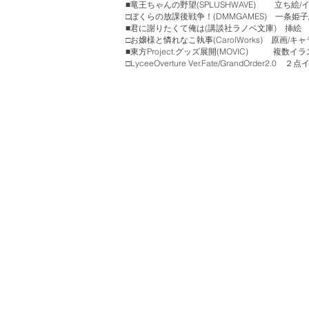
■
竜王ちゃんの野望(SPLUSHWAVE) 立ち絵/
□
ぼくらの放課後戦争！(DMMGAMES)
一条姫子
​■君に謝りたくて俺は(講談社ラノベ文庫) 挿絵
□お嬢様と憐れなこ執事(CarolWorks) 原画/キャ
■東方Project.グッズ展開(MOVIC) 複数
□LyceeOverture Ver.Fate/GrandOrder2.0 