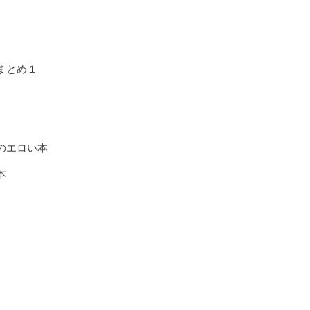
まとめ１
のエロい本
本