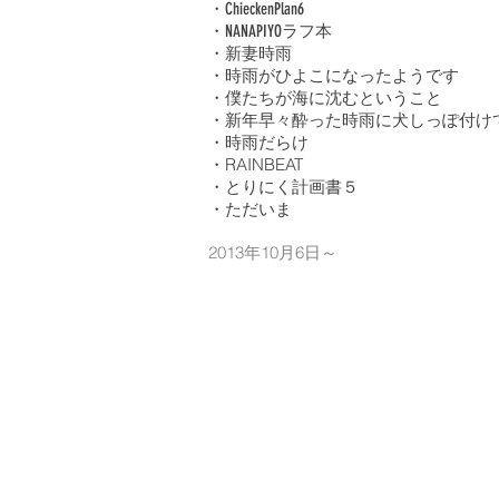
・ChieckenPlan6
・NANAPIYOラフ本
・新妻時雨
・時雨がひよこになったようです
・僕たちが海に沈むということ
・新年早々酔った時雨に犬しっぽ付け
・時雨だらけ
・RAINBEAT
・とりにく計画書５
​・ただいま
2013年10月6日～