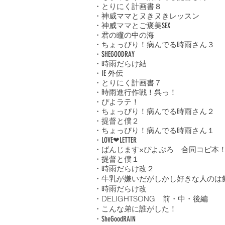
・とりにく計画書８
・神威ママとヌきヌきレッスン
・神威ママとご褒美SEX
・君の瞳の中の海
・ちょっぴり！病んでる時雨さん３
・SHEGOODRAY
・時雨だらけ結
・IE 外伝
・とりにく計画書７
・時雨進行作戦！呉っ！
・ぴよラテ！
・ちょっぴり！病んでる時雨さん２
・提督と僕２
・ちょっぴり！病んでる時雨さん１
・LOVE❤LETTER
・ばんじます×ぴよぷろ 合同コピ本
・提督と僕１
・時雨だらけ改２
・牛乳が嫌いだがしかし好きな人のは
・時雨だらけ改
・DELIGHTSONG 前・中・後編
・こんな弟に誰がした！
・SheGoodRAIN