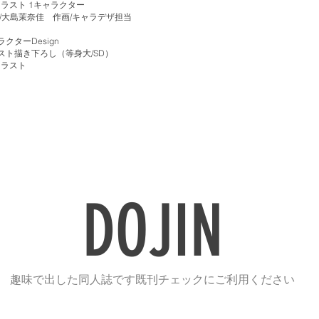
イラスト 1キャラクター
/
大島茉奈佳
作画/キャラデザ担当
ラクターDesign
イラスト描き下ろし（等身大/SD）
２点イラスト
DOJIN
​趣味で出した同人誌です既刊チェックにご利用ください